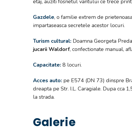
etaj, auziti fosnetul vantului ce trece print
Gazdele
, o familie extrem de prietenoasa,
impartaseasca secretele acestor locuri.
Turism cultural:
Doamna Georgeta Preda, e
jucarii Waldorf
, confectionate manual, afl
Capacitate:
8 locuri.
Acces auto:
pe E574 (DN 73) dinspre Braso
dreapta pe Str. I.L. Caragiale. Dupa cca 1
la strada.
Galerie