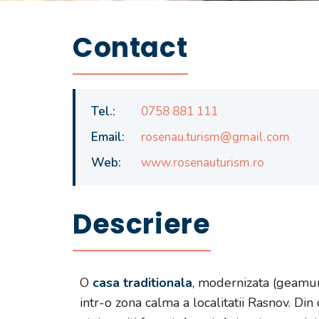
Pensiunea M
Contact
Tel.:
0758 881 111
Email:
rosenau.turism@gmail.com
Web:
www.rosenauturism.ro
Descriere
O
casa traditionala
, modernizata (geamur
intr-o zona calma a localitatii Rasnov. Din