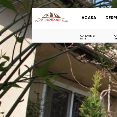
ACASA
DESP
CAZARE SI
O
MASA
S