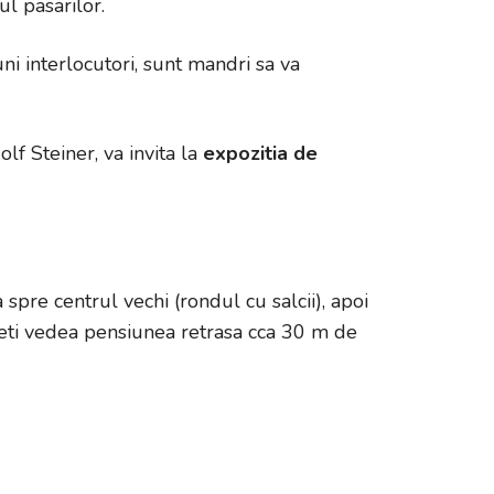
ul pasarilor.
uni interlocutori, sunt mandri sa va
f Steiner, va invita la
expozitia de
pre centrul vechi (rondul cu salcii), apoi
, veti vedea pensiunea retrasa cca 30 m de