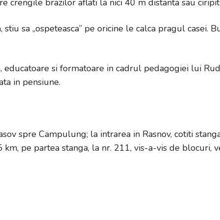
re crengile brazilor aflati la nici 40 m distanta sau ciripit
 stiu sa „ospeteasca” pe oricine le calca pragul casei. B
ducatoare si formatoare in cadrul pedagogiei lui Rudol
ata in pensiune.
v spre Campulung; la intrarea in Rasnov, cotiti stanga s
,5 km, pe partea stanga, la nr. 211, vis-a-vis de blocuri