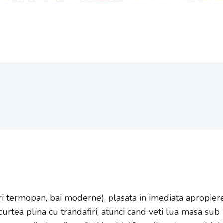
arine Mount**
i termopan, bai moderne), plasata in imediata apropiere
 curtea plina cu trandafiri, atunci cand veti lua masa sub