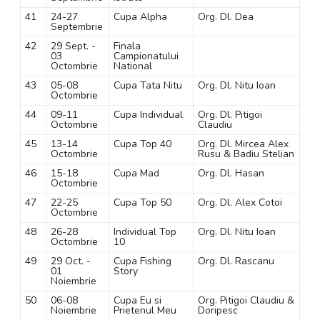
41
24-27
Cupa Alpha
Org. Dl. Dea
Septembrie
42
29 Sept. -
Finala
03
Campionatului
Octombrie
National
43
05-08
Cupa Tata Nitu
Org. Dl. Nitu Ioan
Octombrie
44
09-11
Cupa Individual
Org. Dl. Pitigoi
Octombrie
Claudiu
45
13-14
Cupa Top 40
Org. Dl. Mircea Alex
Octombrie
Rusu & Badiu Stelian
46
15-18
Cupa Mad
Org. Dl. Hasan
Octombrie
47
22-25
Cupa Top 50
Org. Dl. Alex Cotoi
Octombrie
48
26-28
Individual Top
Org. Dl. Nitu Ioan
Octombrie
10
49
29 Oct. -
Cupa Fishing
Org. Dl. Rascanu
01
Story
Noiembrie
50
06-08
Cupa Eu si
Org. Pitigoi Claudiu &
Noiembrie
Prietenul Meu
Doripesc