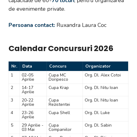
capacitate de 60-
70 locuri
, pentru organizarea
de evenimente private.
Persoana contact:
Ruxandra Laura Coc
Calendar Concursuri 2026
Nr.
Data
Concurs
Organizator
1
02-05
Cupa MC
Org. Dl. Alex Cotoi
Aprilie
Doripesco
2
14-17
Cupa Krap
Org. Dl. Nitu Ioan
Aprilie
3
20-22
Cupa
Org. Dl. Nitu Ioan
Aprilie
Rezistentei
4
23-26
Cupa Shell
Org. Dl. Luke
Aprilie
5
29 Aprilie -
Cupa
Org. Dl. Sabin
03 Mai
Companiilor