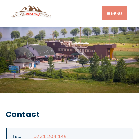
MENU
Restaurant Corabia
Doripesco
Contact
Tel.:
0721 204 146