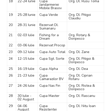
18
22-24 Iunie
Cupa
Org. Dl. Rusu Toma
Jandarmeriei
Mobile Brasov
19
25-28 Iunie
Cupa Verde
Org. Dl. Pitigoi
Claudiu
20
28-31 Iunie
Rezervat Dl.
Sumanaru
21
02-03 Iulie
Fishing for a
Org. Rotary &
Dream
Doripesco
22
03-06 Iulie
Rezervat Procop
23
09-12 Iulie
Cupa Auto Total
Org. Dl. Zane
24
12-15 Iulie
Cupa Sgt. Sorte
Org. Dl. Pitigoi &
Doripesco
25
16-19 Iulie
Cupa Alpha
Org. Dl. Dea
26
21-23 Iulie
Cupa
Org. Dl. Ciprian
Camarazilor BV
Rotaru
27
24-26 Iulie
Cupa Nas Fin
Org. Dl. Ristea &
Doripesco
28
30 Iulie -
Cupa Master
Org. Dl. Rascanu
02 August
29
04-06
Cupa
Org. Dl. Nitu Ioan
August
Rezistentei