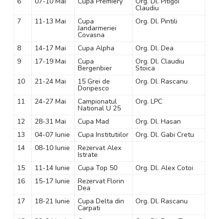
6
07-10 Mai
Cupa Premiery
Org. Dl. Pitigoi
Claudiu
7
11-13 Mai
Cupa
Org. Dl. Pintili
Jandarmeriei
Covasna
8
14-17 Mai
Cupa Alpha
Org. Dl. Dea
9
17-19 Mai
Cupa
Org. Dl. Claudiu
Bergenbier
Stoica
10
21-24 Mai
15 Grei de
Org. Dl. Rascanu
Doripesco
11
24-27 Mai
Campionatul
Org. LPC
National U 25
12
28-31 Mai
Cupa Mad
Org. Dl. Hasan
13
04-07 Iunie
Cupa Institutiilor
Org. Dl. Gabi Cretu
14
08-10 Iunie
Rezervat Alex
Istrate
15
11-14 Iunie
Cupa Top 50
Org. Dl. Alex Cotoi
16
15-17 Iunie
Rezervat Florin
Dea
17
18-21 Iunie
Cupa Delta din
Org. Dl. Rascanu
Carpati