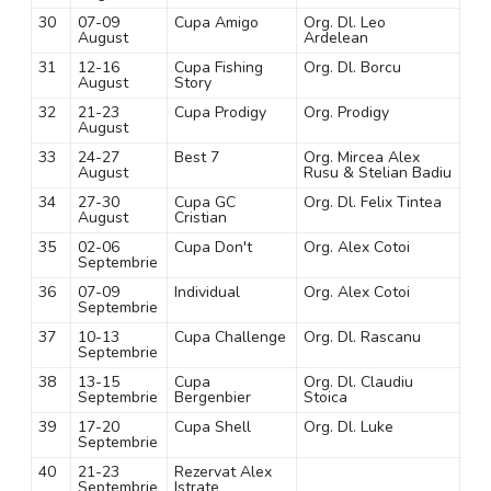
30
07-09
Cupa Amigo
Org. Dl. Leo
August
Ardelean
31
12-16
Cupa Fishing
Org. Dl. Borcu
August
Story
32
21-23
Cupa Prodigy
Org. Prodigy
August
33
24-27
Best 7
Org. Mircea Alex
August
Rusu & Stelian Badiu
34
27-30
Cupa GC
Org. Dl. Felix Tintea
August
Cristian
35
02-06
Cupa Don't
Org. Alex Cotoi
Septembrie
36
07-09
Individual
Org. Alex Cotoi
Septembrie
37
10-13
Cupa Challenge
Org. Dl. Rascanu
Septembrie
38
13-15
Cupa
Org. Dl. Claudiu
Septembrie
Bergenbier
Stoica
39
17-20
Cupa Shell
Org. Dl. Luke
Septembrie
40
21-23
Rezervat Alex
Septembrie
Istrate